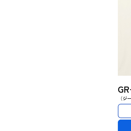
GR
（
ジ