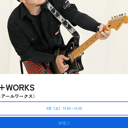
+WORKS
ーアールワークス
）
9日【土】 13:00～13:20
会場③