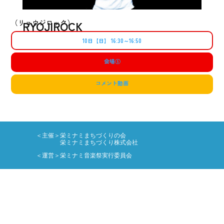
（リョウジロック）
RYOJIROCK
10日【日】 16:30～16:50
会場
⑥
コメント動画
＜主催＞栄ミナミまちづくりの会
栄ミナミまちづくり株式会社
＜運営＞栄ミナミ音楽祭実行委員会