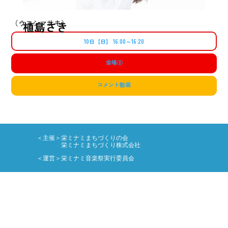
（ウエシマサキ）
植島さき
10日【日】 16:00～16:20
会場
⑧
コメント動画
＜主催＞栄ミナミまちづくりの会
栄ミナミまちづくり株式会社
＜運営＞栄ミナミ音楽祭実行委員会