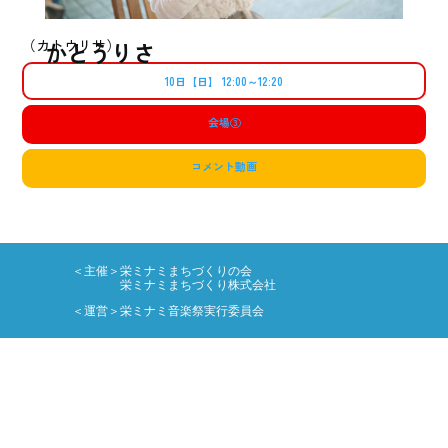
（カトウリサ）
かとうりさ
10日【日】 12:00～12:20
会場
③
コメント動画
＜主催＞栄ミナミまちづくりの会
栄ミナミまちづくり株式会社
＜運営＞栄ミナミ音楽祭実行委員会