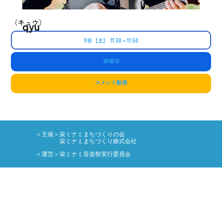
（キュウ）
qyu
9日【土】 11:30～11:50
会場⑮
コメント動画
＜主催＞栄ミナミまちづくりの会
栄ミナミまちづくり株式会社
＜運営＞栄ミナミ音楽祭実行委員会