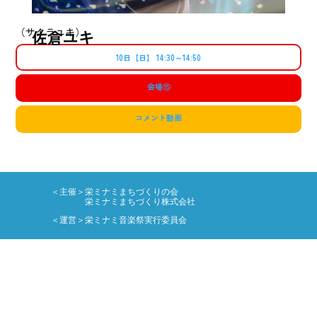
（サクラユキ）
佐倉ユキ
10日【日】 14:30～14:50
会場
⑮
コメント動画
＜主催＞栄ミナミまちづくりの会
栄ミナミまちづくり株式会社
＜運営＞栄ミナミ音楽祭実行委員会