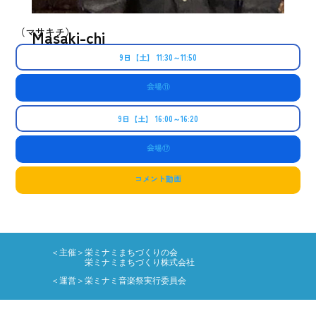
（マサキチ）
Masaki-chi
9日【土】 11:30～11:50
会場⑪
9日【土】 16:00～16:20
会場⑰
コメント動画
＜主催＞栄ミナミまちづくりの会
栄ミナミまちづくり株式会社
＜運営＞栄ミナミ音楽祭実行委員会