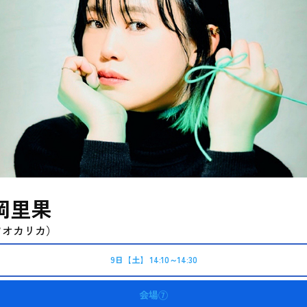
岡里果
ツオカリカ）
9日【土】 14:10～14:30
会場⑦