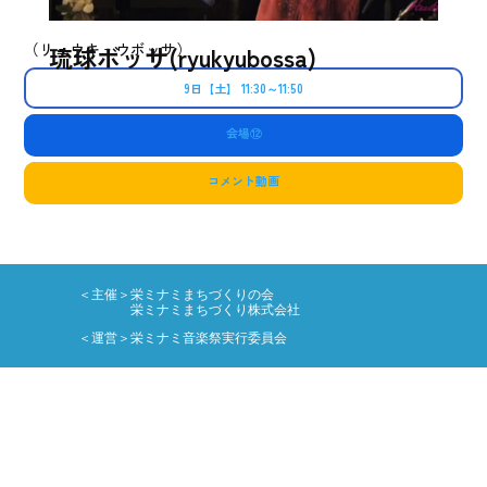
（リュウキュウボッサ）
琉球ボッサ(ryukyubossa)
9日【土】 11:30～11:50
会場⑫
コメント動画
＜主催＞栄ミナミまちづくりの会
栄ミナミまちづくり株式会社
＜運営＞栄ミナミ音楽祭実行委員会